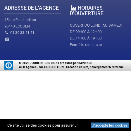
ADRESSE DE L'AGENCE
HORAIRES
D'OUVERTURE
15 rue Paul Lorillon
OUVERT DU LUNDI AU SAMEDI
95440 ECOUEN
DE 09H00 À 12H00
01 39 33 41 41
DE 14H00 À 19H00
Fermé le dimanche
© 2026
JOUBERT GESTION
| propulsé par
IMINENCE
WEB Agence - SC-CONCEPTION - Création de site, hébergement & référencement
C
e site utilise des cookies pour assurer une meilleure expérience de navigation.
J'accepte les cookies